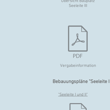
Übersicht Bauplatz
Seeleite III
Vergabeinformation
Bebauungspläne "Seeleite I 
"Seeleite I und II"