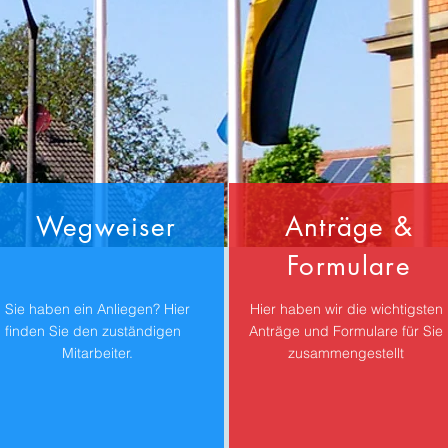
Wegweiser
Anträge &
Formulare
Sie haben ein Anliegen? Hier
Hier haben wir die wichtigsten
finden Sie den zuständigen
Anträge und Formulare für Sie
Mitarbeiter.
zusammengestellt