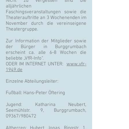
Nicht zu vergessen sind die
alljährlichen
Faschingsveranstaltungen sowie die
Theaterauftritte an 3 Wochenenden im
November durch die vereinseigene
Theatergruppe.
Zur Information der Mitglieder sowie
der Bürger in Burggrumbach
erscheint ca. alle 6-8 Wochen die
beliebte „VfR-Info“.
ODER IM INTERNET UNTER:
www.vfr-
1949.de
Einzelne Abteilungsleiter:
Fußball: Hans-Peter Öftering
Jugend: Katharina Neubert,
Seemühlstr. 9, Burggrumbach,
09367/980472
Altherren: Hubert Jonas, Ringstr. 1,