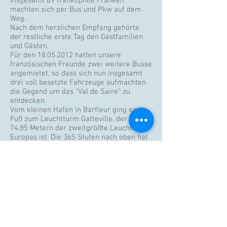
Insgesamt 69 frankophile Franken
machten sich per Bus und Pkw auf dem
Weg.
Nach dem herzlichen Empfang gehörte
der restliche erste Tag den Gastfamilien
und Gästen.
Für den 18.05.2012 hatten unsere
französischen Freunde zwei weitere Busse
angemietet, so dass sich nun insgesamt
drei voll besetzte Fahrzeuge aufmachten
die Gegend um das “Val de Saire” zu
entdecken.
Vom kleinen Hafen in Barfleur ging es zu
Fuß zum Leuchtturm Gatteville, der mit
74,85 Metern der zweitgrößte Leuchtturm
Europas ist. Die 365 Stufen nach oben hat
meines Wissens niemand auf sich
genommen.
Die Busse brachten uns dann nach
Montfarville, wo in einem von außen
unscheinbar kleinen Lokal namens T`Cheu
Suzanne tatsächlich alle einen Platz
fanden und das Mittagessen genießen
durften.
Die weitere kurze Fahrt führte dann zur