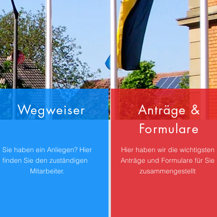
Wegweiser
Anträge &
Formulare
Sie haben ein Anliegen? Hier
Hier haben wir die wichtigsten
finden Sie den zuständigen
Anträge und Formulare für Sie
Mitarbeiter.
zusammengestellt