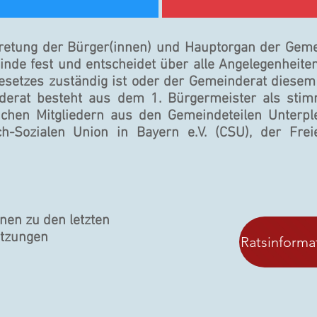
tretung der Bürger(innen) und Hauptor­gan der Geme
inde fest und entscheidet über alle Angelegenheite
Gesetzes zuständig ist oder der Gemeinderat diese
derat besteht aus dem 1. Bür­germeister als stim
ichen Mitgliedern aus den Gemeindeteilen Unterpl
ch-Sozialen Union in Bayern e.V. (CSU), der Fre
onen zu den letzten
itzungen
Ratsinforma