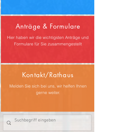
Anträge & Formulare
Hier haben wir die wichtigsten Anträge und
Formulare für Sie zusammengestellt
Kontakt/Rathaus
Melden Sie sich bei uns, wir helfen Ihnen
gerne weiter.