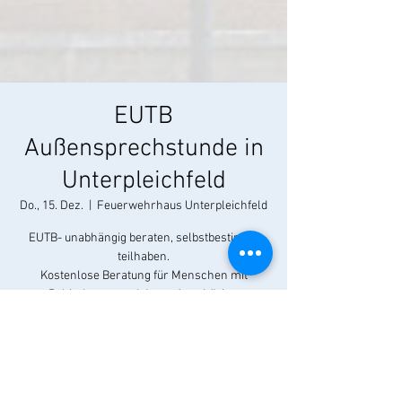
EUTB
Außensprechstunde in
Unterpleichfeld
Do., 15. Dez.
  |  
Feuerwehrhaus Unterpleichfeld
EUTB- unabhängig beraten, selbstbestimmt
teilhaben.
Kostenlose Beratung für Menschen mit
Behinderung und deren Angehörige.
Kontakt: Christine Moser
Mobil: 0151 58050452, E-Mail:
moser.christine@eutb-wuerzburg.de