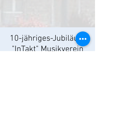
10-jähriges-Jubiläum
"InTakt" Musikverein
Unterpleichfeld -
Martineé
So., 09. Juli
  |  
Am Dorfplatz Unterpleichfeld
Zeit & Ort
09. Juli 2023, 11:00 – 12:00
Am Dorfplatz Unterpleichfeld, Am Dorfpl.,
97294 Unterpleichfeld, Deutschland