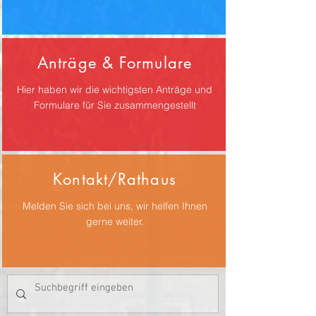
Anträge & Formulare
Hier haben wir die wichtigsten Anträge und
Formulare für Sie zusammengestellt
Kontakt/Rathaus
Melden Sie sich bei uns, wir helfen Ihnen
gerne weiter.