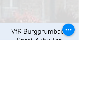
VfR Burggrumbach
Sport-Aktiv-Tag
So., 26. Sept.
  |  
Burggrumbach
Weitere Infos erhalten Sie unter: www.vfr-
1949.de
Zeit & Ort
26. Sept. 2021, 09:00
Burggrumbach, Seemühlstraße 17, 97294
Unterpleichfeld, Deutschland