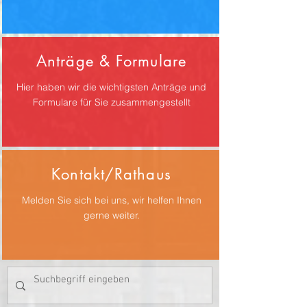
Anträge & Formulare
Hier haben wir die wichtigsten Anträge und
Formulare für Sie zusammengestellt
Kontakt/Rathaus
Melden Sie sich bei uns, wir helfen Ihnen
gerne weiter.