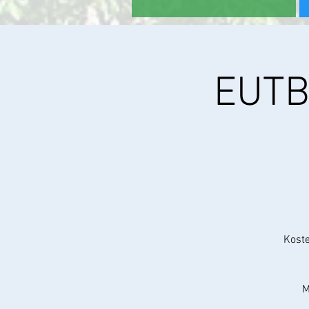
EUTB
Koste
M