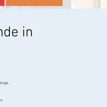
de in
örige.
de