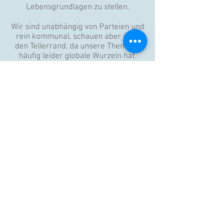
Lebensgrundlagen zu stellen.
Wir sind unabhängig von Parteien und
rein kommunal, schauen aber über
den Tellerrand, da unsere Thematik
häufig leider globale Wurzeln hat.
Weitere Informationen über die
Ökologische Liste Unterpleichfeld
erhalten Sie unter:
www.oekologischeliste.de