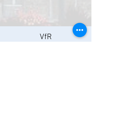
VfR
Mitgliederversammlun
g
Sa., 18. Sept.
  |  
Unterpleichfeld
Zeit & Ort
18. Sept. 2021, 19:00
Unterpleichfeld, Seemühlstraße 17, 97294
Unterpleichfeld, Deutschland