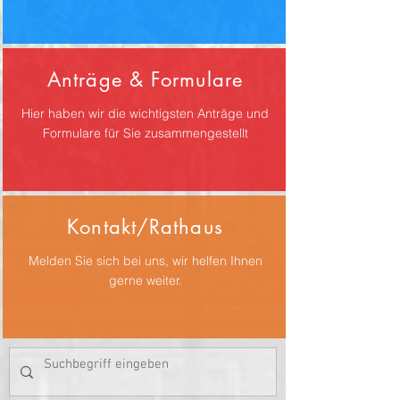
Anträge & Formulare
Hier haben wir die wichtigsten Anträge und
Formulare für Sie zusammengestellt
Kontakt/Rathaus
Melden Sie sich bei uns, wir helfen Ihnen
gerne weiter.