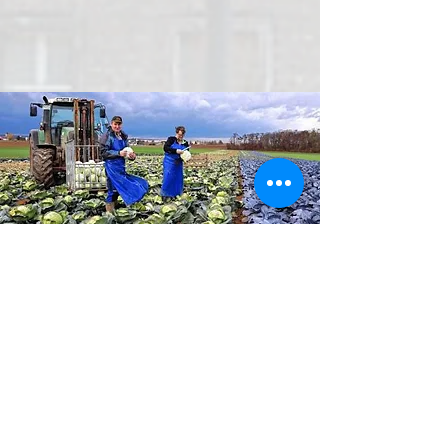
Krautfest
Sa., 01. Okt.
  |  
Mehrzweckhalle Unterpleichfeld
Zeit & Ort
01. Okt. 2022, 11:00 – 18:00