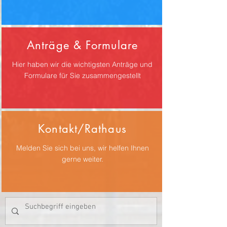
Anträge & Formulare
Hier haben wir die wichtigsten Anträge und
Formulare für Sie zusammengestellt
Kontakt/Rathaus
Melden Sie sich bei uns, wir helfen Ihnen
gerne weiter.