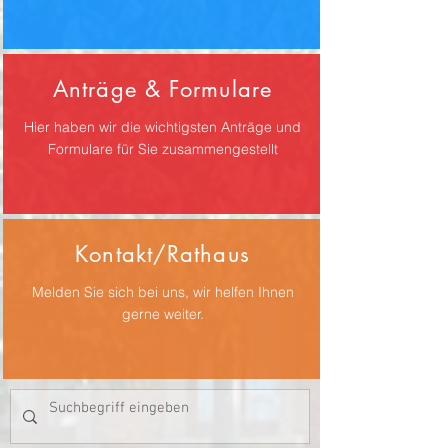
Anträge & Formulare
Hier haben wir die wichtigsten Anträge und
Formulare für Sie zusammengestellt
Kontakt/Rathaus
Melden Sie sich bei uns, wir helfen Ihnen
gerne weiter.