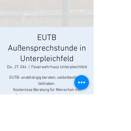
EUTB
Außensprechstunde in
Unterpleichfeld
Do., 27. Okt.
  |  
Feuerwehrhaus Unterpleichfeld
EUTB- unabhängig beraten, selbstbestimmt
teilhaben.
Kostenlose Beratung für Menschen mit
Behinderung und deren Angehörige.
Kontakt: Christine Moser
Mobil: 0151 58050452, E-Mail:
moser.christine@eutb-wuerzburg.de