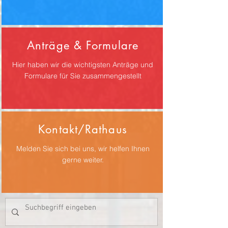
Anträge & Formulare
Hier haben wir die wichtigsten Anträge und
Formulare für Sie zusammengestellt
Kontakt/Rathaus
Melden Sie sich bei uns, wir helfen Ihnen
gerne weiter.