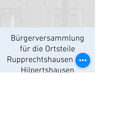
Bürgerversammlung
für die Ortsteile
Rupprechtshausen und
Hilpertshausen
Do., 30. Juli
  |  
Mehrzweckhalle
Aktuelle Themen
Photovoltaikanlage
Es ist keine Anmeldung erforderlich!
Zeit & Ort