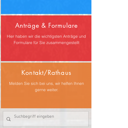
Anträge & Formulare
Hier haben wir die wichtigsten Anträge und
Formulare für Sie zusammengestellt
Kontakt/Rathaus
Melden Sie sich bei uns, wir helfen Ihnen
gerne weiter.