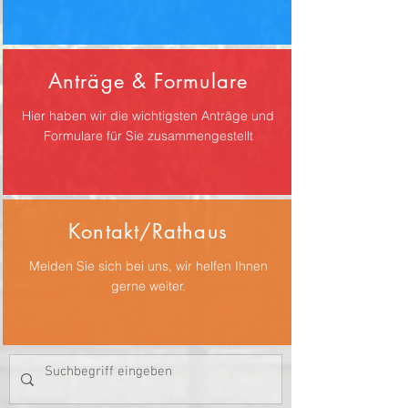
Anträge & Formulare
Hier haben wir die wichtigsten Anträge und
Formulare für Sie zusammengestellt
Kontakt/Rathaus
Melden Sie sich bei uns, wir helfen Ihnen
gerne weiter.