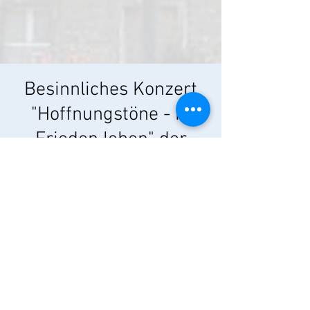
Besinnliches Konzert
"Hoffnungstöne - in
Frieden leben" der
Band "Miriam"
So., 26. Feb.
  |  
Pfarrkirche St. Laurentius
Der Eintritt ist frei!
Zeit & Ort
26. Feb. 2023, 17:00
Pfarrkirche St. Laurentius, Kirchstraße 12,
97294 Unterpleichfeld, Deutschland