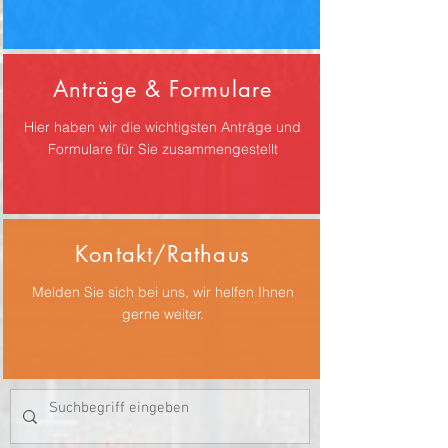
Anträge & Formulare
Hier haben wir die wichtigsten Anträge und
Formulare für Sie zusammengestellt
Kontakt/Rathaus
Melden Sie sich bei uns, wir helfen Ihnen
gerne weiter.