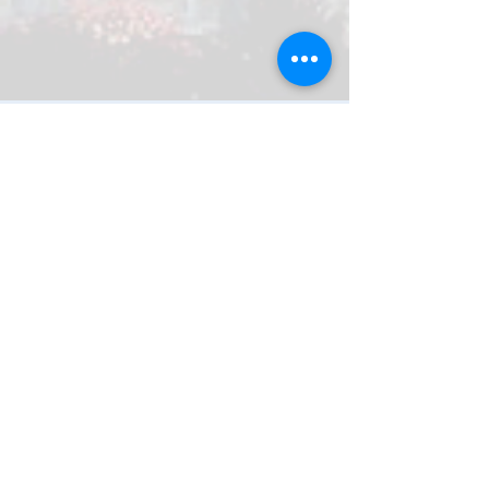
Bauausschusssitzung
Do., 28. Okt.
  |  
Unterpleichfeld
Zeit & Ort
28. Okt. 2021, 17:00
Unterpleichfeld, Kirchstraße 14, 97294
Unterpleichfeld, Deutschland
Diese Veranstaltung teilen