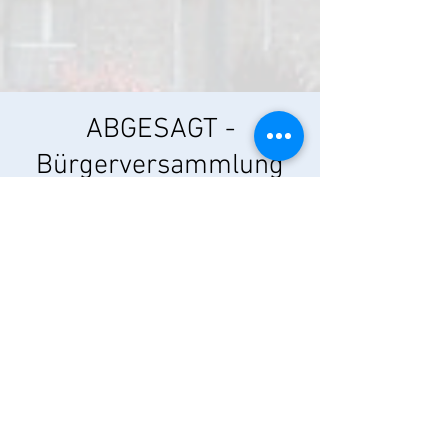
ABGESAGT -
Bürgerversammlung
Do., 25. Nov.
  |  
Unterpleichfeld
Es ergeht herzliche Einladung an alle
Bürgerinnen und Bürger.
Es gelten die aktuellen Hygienevorschriften!
Zeit & Ort
25. Nov. 2021, 19:00
Unterpleichfeld, Schulstraße 2, 97294
Unterpleichfeld, Deutschland